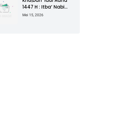
Khuṭbah ‘Idul Adha
1447 H : Itba’ Nabi
Ibrahim dalam
Mei 15, 2026
Menggapai Berkah