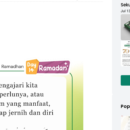
Sek
War
Jul 1
Dij
Pop