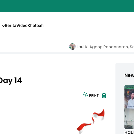
l
Berita
Video
Khotbah
Haul Ki Ageng Pandanaran, Sekum MUI
Ne
ay 14
PRINT
30px
Hau