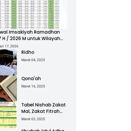
wal Imsakiyah Ramadhan
7 H / 2026 M untuk Wilayah
a Semarang
ari 17, 2026
Ridho
Maret 04, 2025
Qona'ah
Maret 16, 2025
Tabel Nishab Zakat
Mal, Zakat Fitrah
dan Fidyah
Maret 02, 2025
Ramadhan 1446 H /
2025 M