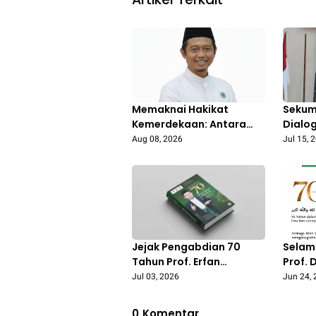
Memaknai Hakikat
Sekum
Kemerdekaan: Antara
Dialo
Kebebasan,
Penti
Aug 08, 2026
Jul 15, 
Ketertundukan, dan
Keruku
Tanggung Jawab
Jejak Pengabdian 70
Selam
Tahun Prof. Erfan
Prof. 
Soebahar Diabadikan
Soeba
Jul 03, 2026
Jun 24,
dalam Buku Biografi
0
Komentar