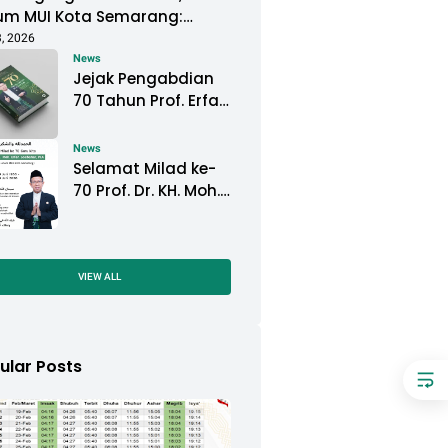
um MUI Kota Semarang:
isan Sejarah Harus Terus
3, 2026
aga
News
Jejak Pengabdian
70 Tahun Prof. Erfan
Soebahar
Diabadikan dalam
News
Buku Biografi
Selamat Milad ke-
70 Prof. Dr. KH. Moh.
Erfan Soebahar, M.A.
VIEW ALL
ular Posts