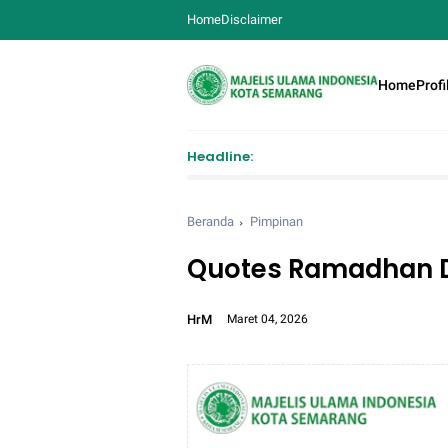
Home
Disclaimer
Home
Profi
Headline:
Beranda
Pimpinan
Quotes Ramadhan D
HrM
Maret 04, 2026
Font size:
12px