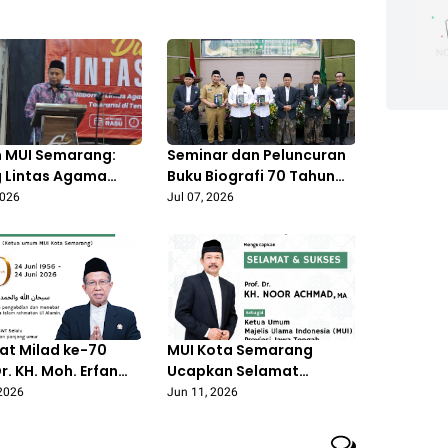
 MUI Semarang:
Seminar dan Peluncuran
g Lintas Agama
Buku Biografi 70 Tahun
ng untuk Merawat
Prof Erfan Soebahar, UIN
2026
Jul 07, 2026
nan Sejak Dini
Walisongo Angkat
Keteladanan Guru Besar
at Milad ke-70
MUI Kota Semarang
Dr. KH. Moh. Erfan
Ucapkan Selamat
har, M.A.
kepada Prof. Dr. KH. Noor
 2026
Jun 11, 2026
Achmad, MA sebagai
Ketua Umum MUI Jawa