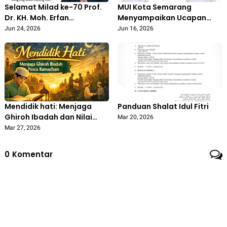
Selamat Milad ke-70 Prof.
MUI Kota Semarang
Dr. KH. Moh. Erfan
Menyampaikan Ucapan
Soebahar, M.A.
Selamat Menyambut Tahun
Jun 24, 2026
Jun 16, 2026
Baru Islam 1 Muharram 1448
Hijriah
Mendidik hati: Menjaga
Panduan Shalat Idul Fitri
Ghiroh Ibadah dan Nilai
Mar 20, 2026
Kesalehan Pasca
Mar 27, 2026
Ramadhan
0
Komentar