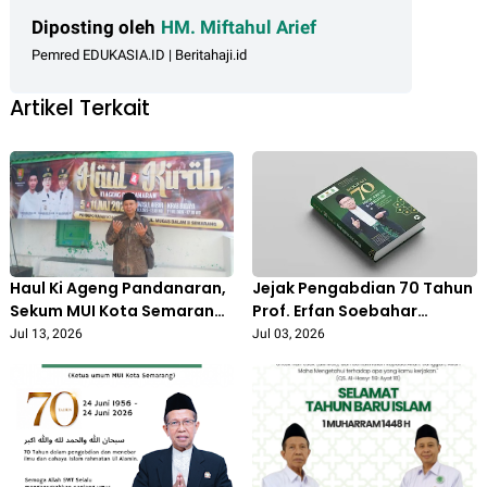
Diposting oleh
HM. Miftahul Arief
Pemred EDUKASIA.ID | Beritahaji.id
Artikel Terkait
Haul Ki Ageng Pandanaran,
Jejak Pengabdian 70 Tahun
Sekum MUI Kota Semarang:
Prof. Erfan Soebahar
Warisan Sejarah Harus
Diabadikan dalam Buku
Jul 13, 2026
Jul 03, 2026
Terus Dijaga
Biografi