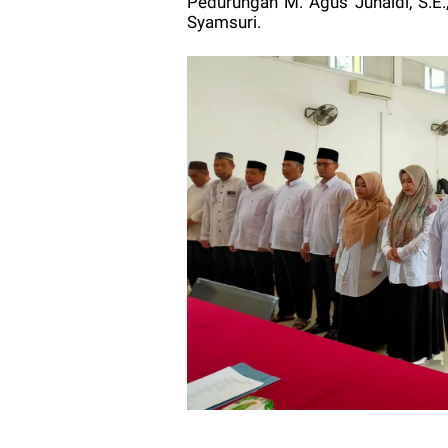
Pedurungan M. Agus Junaidi, S.E.
Syamsuri.