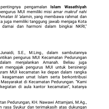
 pentingnya pengamalan
Islam Wasathiyah
 pengurus MUI memiliki misi
amar makruf nahi
hmatan lil ‘alamin
, yang membawa rahmat dan
ita juga memiliki tanggung jawab menjaga Kota
 damai dan harmoni dalam bingkai NKRI,"
i
naidi, S.E., M.Ling., dalam sambutannya
antikan pengurus MUI Kecamatan Pedurungan
alam menjalankan Amanah. Beliau juga
n mengajak pengurus MUI untuk bersinergi
gram MUI kecamatan ke depan dalam rangka
n keagamaan umat Islam serta berkontribusi
n Masyarakat di Kecamatan Pedurungan. “Kami
rkegiatan di aula kantor kecamatan”, katanya
tan Pedurungan, KH. Nawawi Attamjani, M.Ag.,
rasa Syukur dan terimakasih atas dukungan