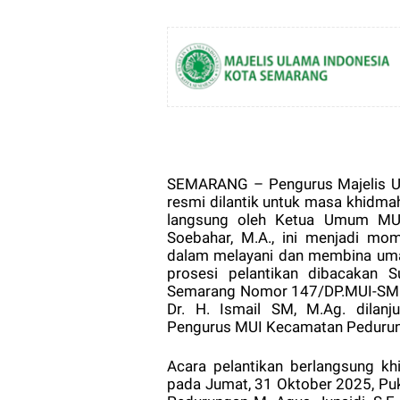
Font size:
12px
SEMARANG – Pengurus Majelis U
resmi dilantik untuk masa khidma
langsung oleh Ketua Umum MUI
Soebahar, M.A., ini menjadi mo
dalam melayani dan membina uma
prosesi pelantikan dibacakan
Semarang Nomor 147/DP.MUI-SMG/
Dr. H. Ismail SM, M.Ag. dilanj
Pengurus MUI Kecamatan Peduru
Acara pelantikan berlangsung k
pada Jumat, 31 Oktober 2025, Pu