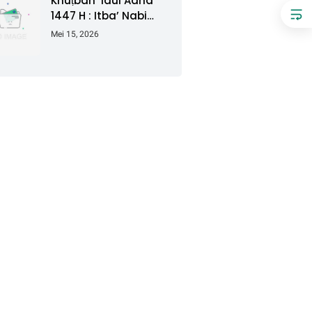
Khuṭbah ‘Idul Adha
1447 H : Itba’ Nabi
Ibrahim dalam
Mei 15, 2026
Menggapai Berkah