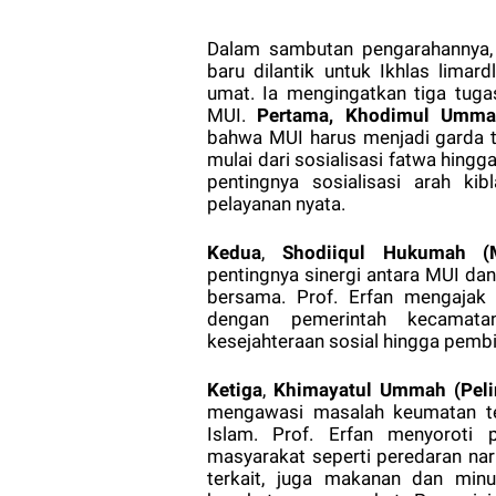
Dalam sambutan pengarahannya,
baru dilantik untuk Ikhlas lima
umat. Ia mengingatkan tiga tuga
MUI.
Pertama,
Khodimul Umma
bahwa MUI harus menjadi garda 
mulai dari sosialisasi fatwa hing
pentingnya sosialisasi arah ki
pelayanan nyata.
Kedua
,
Shodiiqul Hukumah (M
pentingnya sinergi antara MUI d
bersama. Prof. Erfan mengajak 
dengan pemerintah kecamata
kesejahteraan sosial hingga pemb
Ketiga
,
Khimayatul Ummah (Pel
mengawasi masalah keumatan ter
Islam. Prof. Erfan menyoroti 
masyarakat seperti peredaran nar
terkait, juga makanan dan min