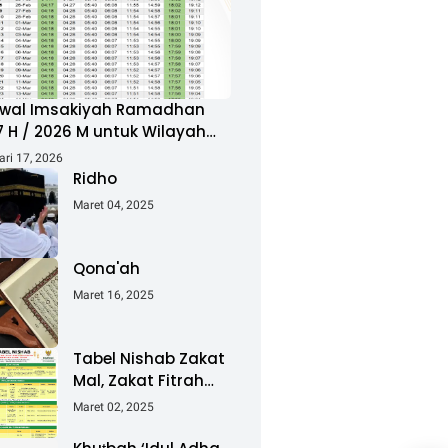
wal Imsakiyah Ramadhan
7 H / 2026 M untuk Wilayah
a Semarang
ari 17, 2026
Ridho
Maret 04, 2025
Qona'ah
Maret 16, 2025
Tabel Nishab Zakat
Mal, Zakat Fitrah
dan Fidyah
Maret 02, 2025
Ramadhan 1446 H /
2025 M