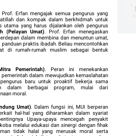
 Prof. Erfan mengajak semua pengurus yang
rdlatillah dan kompak dalam berkhidmah untuk
s utama yang harus dijalankan oleh pengurus
h (Pelayan Umat)
. Prof. Erfan menegaskan
terdepan dalam membina dan menuntun umat,
ga panduan praktis ibadah. Beliau mencontohkan
blat di rumah-rumah muslim sebagai bentuk
itra Pemerintah)
. Peran ini menekankan
an pemerintah dalam mewujudkan kemaslahatan
pengurus baru untuk proaktif bekerja sama
n dalam berbagai program, mulai dari
inaan moral.
indung Umat)
. Dalam fungsi ini, MUI berperan
kait hal-hal yang diharamkan dalam syariat
pentingnya Upaya-upaya mencegah penyakit
koba melalui edukasi dan sinergi dengan fihak
uman tidak halal yang merusak moral serta