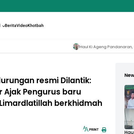
l
Berita
Video
Khotbah
Haul Ki Ageng Pandanaran, Sekum MUI Kota
Ne
rungan resmi Dilantik:
r Ajak Pengurus baru
Limardlatillah berkhidmah
PRINT
Hau