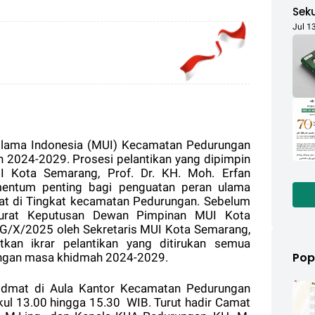
Sek
War
Jul 1
30px
Dij
lama Indonesia (MUI) Kecamatan Pedurungan
h 2024-2029. Prosesi pelantikan yang dipimpin
 Kota Semarang, Prof. Dr. KH. Moh. Erfan
mentum penting bagi penguatan peran ulama
t di Tingkat kecamatan Pedurungan. Sebelum
 Surat Keputusan Dewan Pimpinan MUI Kota
X/2025 oleh Sekretaris MUI Kota Semarang,
utkan ikrar pelantikan yang ditirukan semua
Pop
ngan masa khidmah 2024-2029.
hidmat di Aula Kantor Kecamatan Pedurungan
kul 13.00 hingga 15.30
WIB. Turut hadir Camat