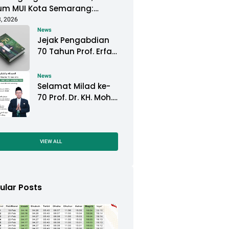
um MUI Kota Semarang:
isan Sejarah Harus Terus
3, 2026
aga
News
Jejak Pengabdian
70 Tahun Prof. Erfan
Soebahar
Diabadikan dalam
News
Buku Biografi
Selamat Milad ke-
70 Prof. Dr. KH. Moh.
Erfan Soebahar, M.A.
VIEW ALL
ular Posts