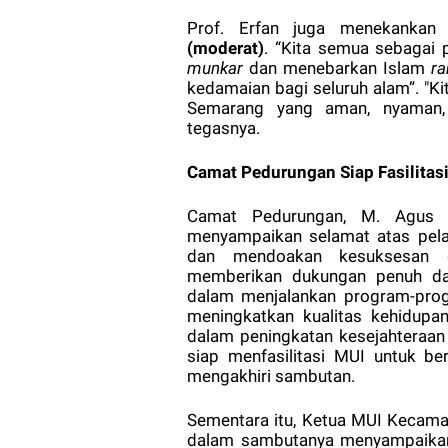
Prof. Erfan juga menekankan
(moderat)
. “Kita semua sebagai
munkar
dan menebarkan Islam
ra
kedamaian bagi seluruh alam”. "K
Semarang yang aman, nyaman,
tegasnya.
Camat Pedurungan Siap Fasilitas
Camat Pedurungan, M. Agus Ju
menyampaikan selamat atas pel
dan mendoakan kesuksesan d
memberikan dukungan penuh da
dalam menjalankan program-pro
meningkatkan kualitas kehidupa
dalam peningkatan kesejahteraa
siap menfasilitasi MUI untuk be
mengakhiri sambutan.
Sementara itu, Ketua MUI Kecama
dalam sambutanya menyampaikan 